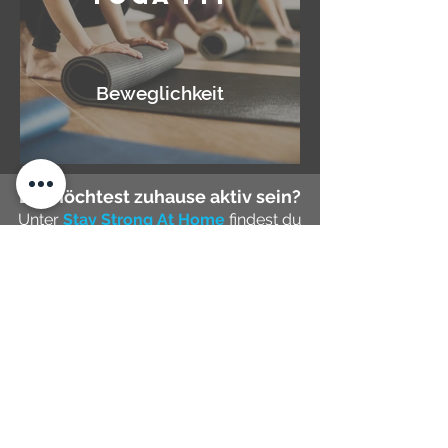
Beweglichkeit
Du möchtest zuhause aktiv sein?
Unter
S
tay Strong At Home
findest du
eine große Auswahl an FitFam-Kursen.